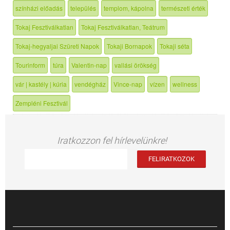
színházi előadás
település
templom, kápolna
természeti érték
Tokaj Fesztiválkatlan
Tokaj Fesztiválkatlan, Teátrum
Tokaj-hegyaljai Szüreti Napok
Tokaji Bornapok
Tokaji séta
Tourinform
túra
Valentin-nap
vallási örökség
vár | kastély | kúria
vendégház
Vince-nap
vízen
wellness
Zempléni Fesztivál
Iratkozzon fel hírlevelünkre!