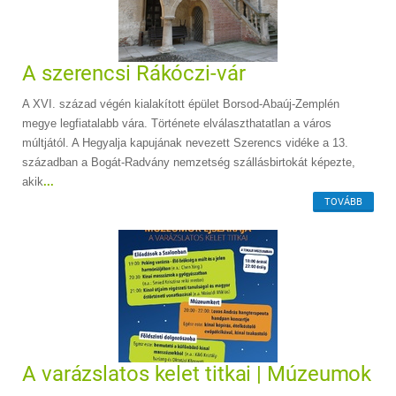
A szerencsi Rákóczi-vár
A XVI. század végén kialakított épület Borsod-Abaúj-Zemplén
megye legfiatalabb vára. Története elválaszthatatlan a város
múltjától. A Hegyalja kapujának nevezett Szerencs vidéke a 13.
században a Bogát-Radvány nemzetség szállásbirtokát képezte,
akik
...
TOVÁBB
A varázslatos kelet titkai | Múzeumok