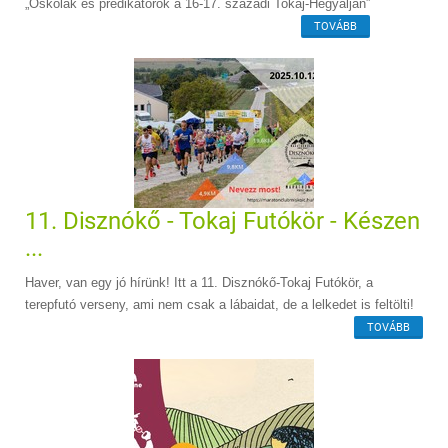
„Oskolák és prédikátorok a 16-17. századi Tokaj-Hegyalján”
TOVÁBB
11. Disznókő - Tokaj Futókör - Készen
...
Haver, van egy jó hírünk! Itt a 11. Disznókő-Tokaj Futókör, a
terepfutó verseny, ami nem csak a lábaidat, de a lelkedet is feltölti!
TOVÁBB