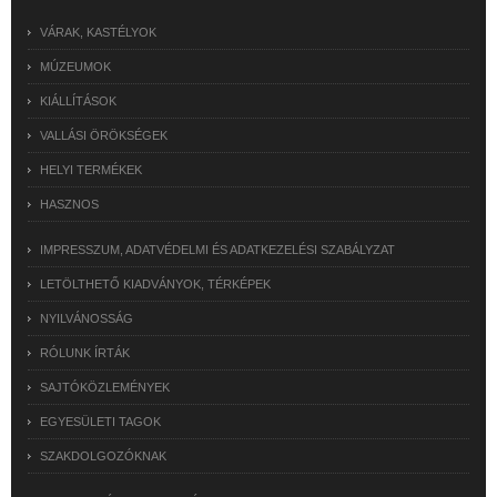
VÁRAK, KASTÉLYOK
MÚZEUMOK
KIÁLLÍTÁSOK
VALLÁSI ÖRÖKSÉGEK
HELYI TERMÉKEK
HASZNOS
IMPRESSZUM, ADATVÉDELMI ÉS ADATKEZELÉSI SZABÁLYZAT
LETÖLTHETŐ KIADVÁNYOK, TÉRKÉPEK
NYILVÁNOSSÁG
RÓLUNK ÍRTÁK
SAJTÓKÖZLEMÉNYEK
EGYESÜLETI TAGOK
SZAKDOLGOZÓKNAK