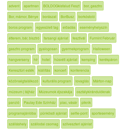
advent
apartman
BOLDOGkisfalud Feszt
bor, gasztro
Bor, mámor, Bénye
borászat
BorBusz
borkóstoló
boros program
egyesületi tag
előadás
eseményhelyszín
étterem, bár, bisztró
farsangi ajánlat
fesztivál
Furmint Február
gasztro program
gyalogosan
gyermekprogram
Halloween
hangverseny
hír
hotel
húsvéti ajánlat
kemping
kerékpáron
Keresztúri esték
kiállítás
koncert
konferencia
közönségtalálkozó
kulturális program
lovaglás
Márton-nap
múzeum | tájház
Múzeumok éjszakája
osztálykirándulóknak
panzió
Paulay Ede Színház
piac, vásár
piknik
programajánlóba
pünkösdi ajánlat
selfie-pont
sportesemény
szálláshely
szállodai csomag
szilveszteri ajánlat