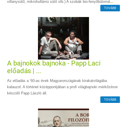
villanysütő, mikrohullámú sütő stb.) A szobák bio-fenyőbútorral
...
TOVÁBB
A bajnokok bajnoka - Papp Laci
előadás | ...
Az előadás a ’60-as évek Magyarországának kirakatvilágába
kalauzol. A történet középpontjában a profi világbajnoki mérkőzésre
készülő Papp László áll.
TOVÁBB