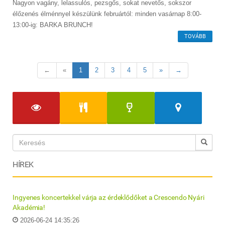
Nagyon vagány, lelassulós, pezsgős, sokat nevetős, sokszor
élőzenés élménnyel készülünk februártól: minden vasárnap 8:00-
13:00-ig: BARKA BRUNCH!
TOVÁBB
←
«
1
2
3
4
5
»
→
HÍREK
Ingyenes koncertekkel várja az érdeklődőket a Crescendo Nyári
Akadémia!
2026-06-24 14:35:26