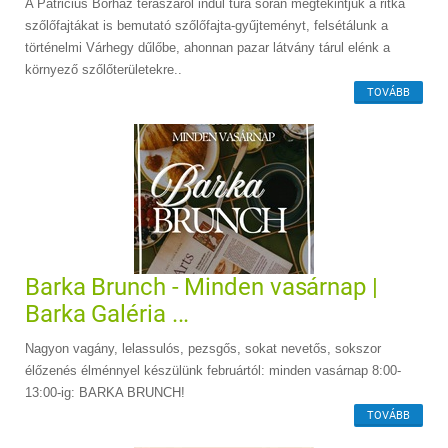
A Patricius Borház teraszáról indul túra során megtekintjük a ritka
szőlőfajtákat is bemutató szőlőfajta-gyűjteményt, felsétálunk a
történelmi Várhegy dűlőbe, ahonnan pazar látvány tárul elénk a
környező szőlőterületekre..
TOVÁBB
Barka Brunch - Minden vasárnap |
Barka Galéria ...
Nagyon vagány, lelassulós, pezsgős, sokat nevetős, sokszor
élőzenés élménnyel készülünk februártól: minden vasárnap 8:00-
13:00-ig: BARKA BRUNCH!
TOVÁBB