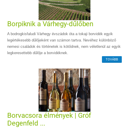
Borpiknik a Várhegy-dűlőben
A bodrogkisfaludi Várhegy évszádok óta a tokaji borvidék egyik
legértékesebb dűlőjeként van számon tartva. Nevéhez különböző
nemesi családok és történetek is kötődnek, nem véletlenül az egyik
legkeresettebb dűlője a borvidéknek.
TOVÁBB
Borvacsora élmények | Gróf
Degenfeld ...