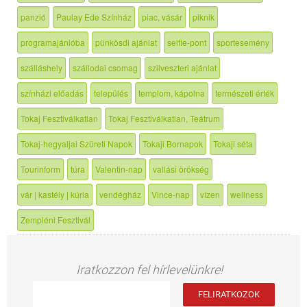
panzió
Paulay Ede Színház
piac, vásár
piknik
programajánlóba
pünkösdi ajánlat
selfie-pont
sportesemény
szálláshely
szállodai csomag
szilveszteri ajánlat
színházi előadás
település
templom, kápolna
természeti érték
Tokaj Fesztiválkatlan
Tokaj Fesztiválkatlan, Teátrum
Tokaj-hegyaljai Szüreti Napok
Tokaji Bornapok
Tokaji séta
Tourinform
túra
Valentin-nap
vallási örökség
vár | kastély | kúria
vendégház
Vince-nap
vízen
wellness
Zempléni Fesztivál
Iratkozzon fel hírlevelünkre!