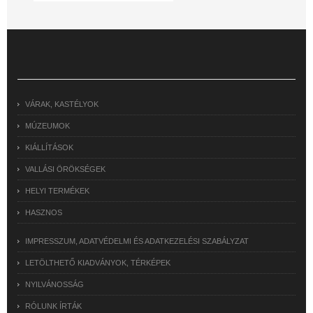
VÁRAK, KASTÉLYOK
MÚZEUMOK
KIÁLLÍTÁSOK
VALLÁSI ÖRÖKSÉGEK
HELYI TERMÉKEK
HASZNOS
IMPRESSZUM, ADATVÉDELMI ÉS ADATKEZELÉSI SZABÁLYZAT
LETÖLTHETŐ KIADVÁNYOK, TÉRKÉPEK
NYILVÁNOSSÁG
RÓLUNK ÍRTÁK