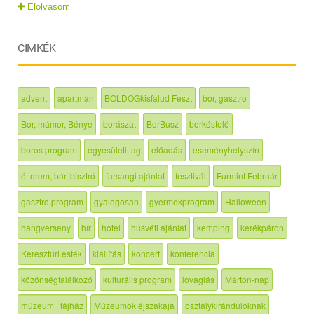
Elolvasom
CIMKÉK
advent
apartman
BOLDOGkisfalud Feszt
bor, gasztro
Bor, mámor, Bénye
borászat
BorBusz
borkóstoló
boros program
egyesületi tag
előadás
eseményhelyszín
étterem, bár, bisztró
farsangi ajánlat
fesztivál
Furmint Február
gasztro program
gyalogosan
gyermekprogram
Halloween
hangverseny
hír
hotel
húsvéti ajánlat
kemping
kerékpáron
Keresztúri esték
kiállítás
koncert
konferencia
közönségtalálkozó
kulturális program
lovaglás
Márton-nap
múzeum | tájház
Múzeumok éjszakája
osztálykirándulóknak