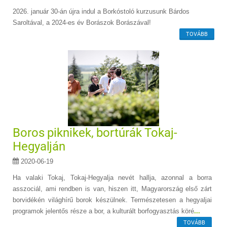
2026. január 30-án újra indul a Borkóstoló kurzusunk Bárdos
Saroltával, a 2024-es év Borászok Borászával!
TOVÁBB
Boros piknikek, bortúrák Tokaj-
Hegyalján
2020-06-19
Ha valaki Tokaj, Tokaj-Hegyalja nevét hallja, azonnal a borra
asszociál, ami rendben is van, hiszen itt, Magyarország első zárt
borvidékén világhírű borok készülnek. Természetesen a hegyaljai
programok jelentős része a bor, a kulturált borfogyasztás köré
...
TOVÁBB