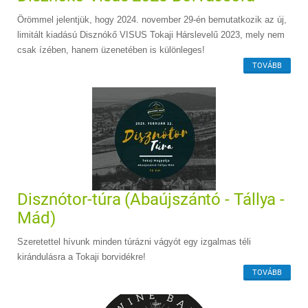
Örömmel jelentjük, hogy 2024. november 29-én bemutatkozik az új,
limitált kiadású Disznókő VISUS Tokaji Hárslevelű 2023, mely nem
csak ízében, hanem üzenetében is különleges!
TOVÁBB
Disznótor-túra (Abaújszántó - Tállya -
Mád)
Szeretettel hívunk minden túrázni vágyót egy izgalmas téli
kirándulásra a Tokaji borvidékre!
TOVÁBB