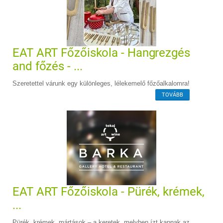
EAT ART Főzőiskola - Hangrezgés
and főzés - ...
Szeretettel várunk egy különleges, lélekemelő főzőalkalomra!
TOVÁBB
EAT ART Főzőiskola - Pürék, krémek,
...
Pürék, krémek, mártások – a keretek, melyben ízt kapnak az