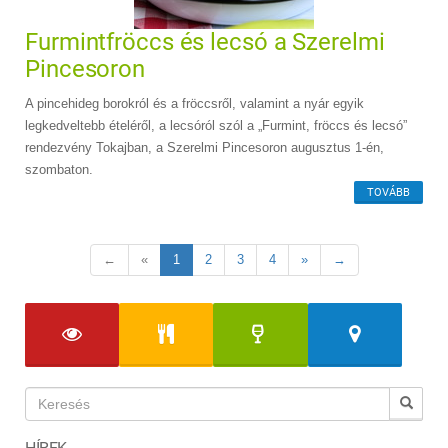
Furmintfröccs és lecsó a Szerelmi
Pincesoron
A pincehideg borokról és a fröccsről, valamint a nyár egyik
legkedveltebb ételéről, a lecsóról szól a „Furmint, fröccs és lecsó”
rendezvény Tokajban, a Szerelmi Pincesoron augusztus 1-én,
szombaton.
TOVÁBB
←
«
1
2
3
4
»
→
HÍREK