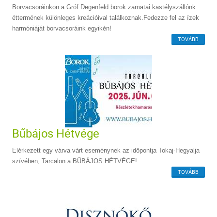
Borvacsoráinkon a Gróf Degenfeld borok zamatai kastélyszállónk
éttermének különleges kreációival találkoznak.Fedezze fel az ízek
harmóniáját borvacsoráink egyikén!
TOVÁBB
Bűbájos Hétvége
Elérkezett egy várva várt eseménynek az időpontja Tokaj-Hegyalja
szívében, Tarcalon a BŰBÁJOS HÉTVÉGE!
TOVÁBB