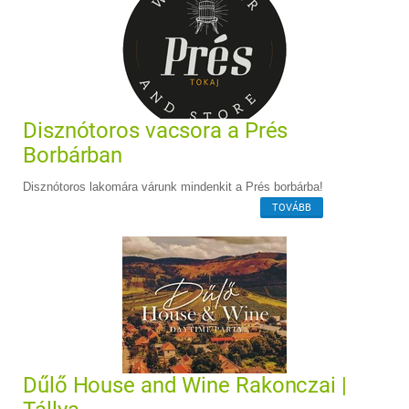
Disznótoros vacsora a Prés
Borbárban
Disznótoros lakomára várunk mindenkit a Prés borbárba!
TOVÁBB
Dűlő House and Wine Rakonczai |