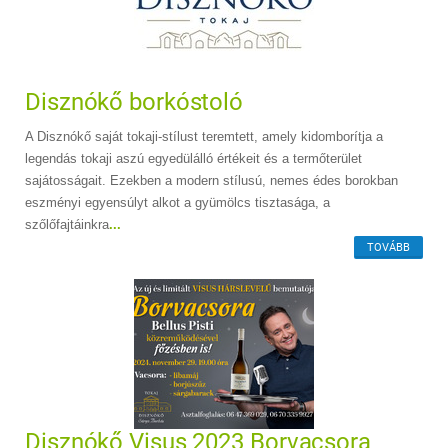
Disznókő borkóstoló
A Disznókő saját tokaji-stílust teremtett, amely kidomborítja a
legendás tokaji aszú egyedülálló értékeit és a termőterület
sajátosságait. Ezekben a modern stílusú, nemes édes borokban
eszményi egyensúlyt alkot a gyümölcs tisztasága, a
szőlőfajtáinkra
...
TOVÁBB
Disznókő Visus 2023 Borvacsora